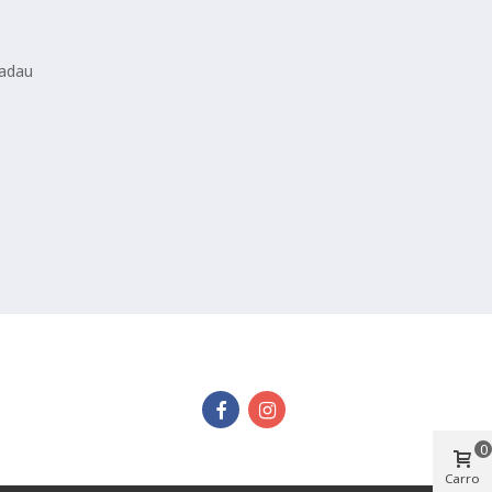
tadau
0
Carro