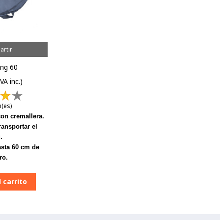
rtir
ng 60
IVA inc.)
n(es)
on cremallera.
ransportar el
.
sta 60 cm de
ro.
 carrito