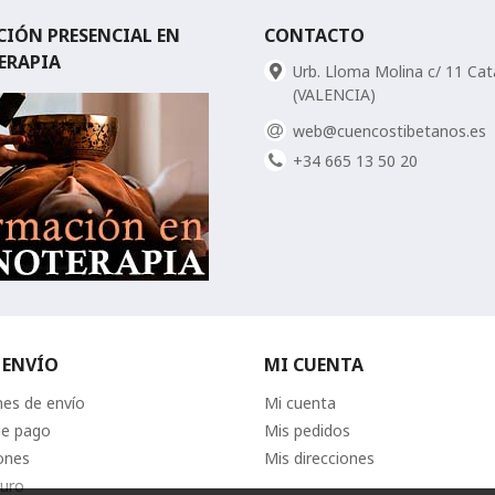
IÓN PRESENCIAL EN
CONTACTO
ERAPIA
Urb. Lloma Molina c/ 11 Ca
(VALENCIA)
web@cuencostibetanos.es
+34 665 13 50 20
 ENVÍO
MI CUENTA
nes de envío
Mi cuenta
de pago
Mis pedidos
ones
Mis direcciones
uro