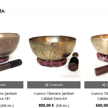
ÍA:
rtir
Compartir
C
no Jambati
Cuenco Tibetano Jambati
Cuenco Ti
tra 181
Calidad Extra 64
Calida
800,00 €
600,00
(IVA inc.)
(IVA inc.)