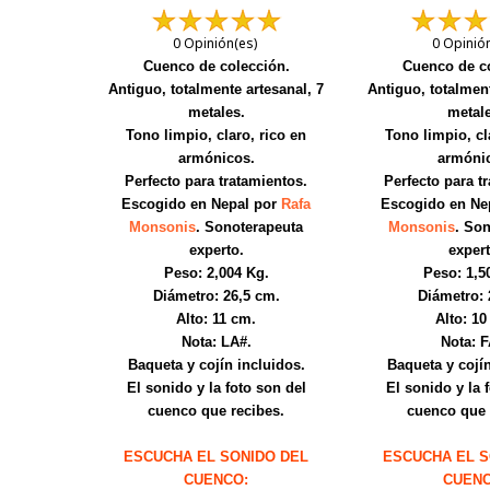
0 Opinión(es)
0 Opinió
Cuenco de colección.
Cuenco de co
Antiguo, totalmente artesanal, 7
Antiguo, totalment
metales.
metale
Tono limpio, claro, rico en
Tono limpio, cl
armónicos.
armóni
Perfecto para tratamientos.
Perfecto para t
Escogido en Nepal por
Rafa
Escogido en Ne
Monsonis
. Sonoterapeuta
Monsonis
. So
experto.
expert
Peso: 2,004 Kg.
Peso: 1,5
Diámetro: 26,5 cm.
Diámetro: 
Alto: 11 cm.
Alto: 10
Nota: LA#.
Nota: F
Baqueta y cojín incluidos.
Baqueta y cojín
El sonido y la foto son del
El sonido y la 
cuenco que recibes.
cuenco que 
ESCUCHA EL SONIDO DEL
ESCUCHA EL S
CUENCO:
CUENC