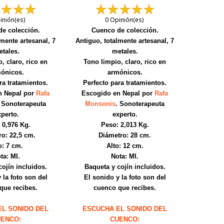
inión(es)
0 Opinión(es)
e colección.
Cuenco de colección.
lmente artesanal, 7
Antiguo, totalmente artesanal, 7
tales.
metales.
, claro, rico en
Tono limpio, claro, rico en
ónicos.
armónicos.
ra tratamientos.
Perfecto para tratamientos.
n Nepal por
Rafa
Escogido en Nepal por
Rafa
. Sonoterapeuta
Monsonis
. Sonoterapeuta
perto.
experto.
 0,976 Kg.
Peso: 2,013 Kg.
o: 22,5 cm.
Diámetro: 28 cm.
o: 7 cm.
Alto: 12 cm.
ta: MI.
Nota: MI.
cojín incluidos.
Baqueta y cojín incluidos.
 la foto son del
El sonido y la foto son del
que recibes.
cuenco que recibes.
EL SONIDO DEL
ESCUCHA EL SONIDO DEL
ENCO:
CUENCO: