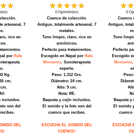
n(es)
0 Opinión(es)
0 Op
lección.
Cuenco de colección.
Cuenco d
e artesanal, 7
Antiguo, totalmente artesanal, 7
Antiguo, tota
s.
metales.
me
aro, rico en
Tono limpio, claro, rico en
Tono limpio
cos.
armónicos.
arm
ratamientos.
Perfecto para tratamientos.
Perfecto pa
pal por
Rafa
Escogido en Nepal por
Rafa
Escogido e
noterapeuta
Monsonis
. Sonoterapeuta
Monsonis
o.
experto.
ex
02 Kg.
Peso: 1,312 Grs.
Peso:
26 cm.
Diámetro: 24 cm.
Diámetr
 cm.
Alto: 9 cm.
Alt
A#.
Nota: RE.
No
 incluidos.
Baqueta y cojín incluidos.
Baqueta y 
foto son del
El sonido y la foto son del
El sonido y
recibes.
cuenco que recibes.
cuenco 
ONIDO DEL
ESCUCHA EL SONIDO DEL
ESCUCHA 
O:
CUENCO:
CU