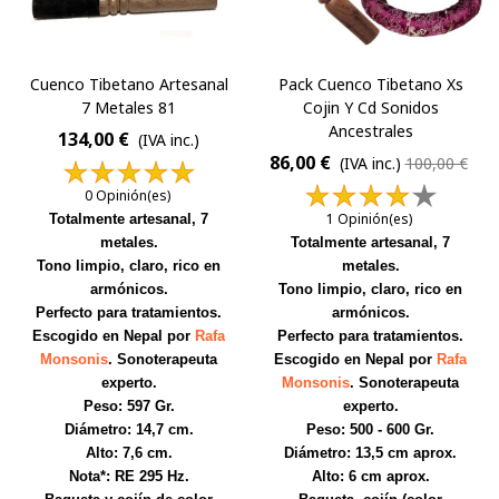
Cuenco Tibetano Artesanal
Pack Cuenco Tibetano Xs
7 Metales 81
Cojin Y Cd Sonidos
Ancestrales
134,00 €
(IVA inc.)
86,00 €
(IVA inc.)
100,00 €
0 Opinión(es)
1 Opinión(es)
Totalmente artesanal, 7
metales.
Totalmente artesanal, 7
Tono limpio, claro, rico en
metales.
armónicos.
Tono limpio, claro, rico en
Perfecto para tratamientos.
armónicos.
Escogido en Nepal por
Rafa
Perfecto para tratamientos.
Monsonis
. Sonoterapeuta
Escogido en Nepal por
Rafa
experto.
Monsonis
. Sonoterapeuta
Peso: 597 Gr.
experto.
Diámetro: 14,7 cm.
Peso: 500 - 600 Gr.
Alto: 7,6 cm.
Diámetro: 13,5 cm aprox.
Nota*: RE 295 Hz.
Alto: 6 cm aprox.