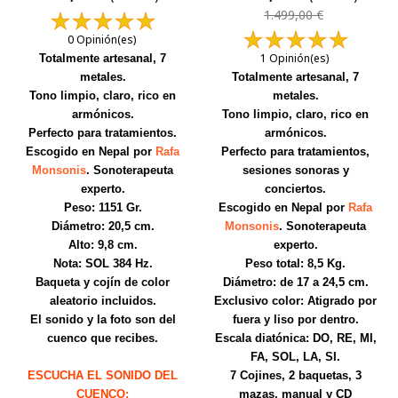
1.499,00 €
0 Opinión(es)
1 Opinión(es)
Totalmente artesanal, 7
metales.
Totalmente artesanal, 7
Tono limpio, claro, rico en
metales.
armónicos.
Tono limpio, claro, rico en
Perfecto para tratamientos.
armónicos.
Escogido en Nepal por
Rafa
Perfecto para tratamientos,
Monsonis
. Sonoterapeuta
sesiones sonoras y
experto.
conciertos.
Peso: 1151 Gr.
Escogido en Nepal por
Rafa
Diámetro: 20,5 cm.
Monsonis
. Sonoterapeuta
Alto: 9,8 cm.
experto.
Nota: SOL 384 Hz.
Peso total: 8,5 Kg.
Baqueta y cojín de color
Diámetro: de 17 a 24,5 cm.
aleatorio incluidos.
Exclusivo color: Atigrado por
El sonido y la foto son del
fuera y liso por dentro.
cuenco que recibes.
Escala diatónica: DO, RE, MI,
FA, SOL, LA, SI.
ESCUCHA EL SONIDO DEL
7 Cojines, 2 baquetas, 3
CUENCO:
mazas, manual y CD