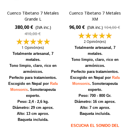
Cuenco Tibetano 7 Metales
Cuenco Tibetano 7 Metales
Grande L
XM
380,00 €
96,00 €
(IVA inc.)
(IVA inc.)
104,00 €
410,00 €
2 Opinión(es)
1 Opinión(es)
Totalmente artesanal, 7
Totalmente artesanal, 7
metales.
metales.
Tono limpio, claro, rico en
Tono limpio, claro, rico en
armónicos.
armónicos.
Perfecto para tratamientos.
Perfecto para tratamientos.
Escogido en Nepal por
Rafa
Escogido en Nepal por
Rafa
Monsonis
. Sonoterapeuta
Monsonis
. Sonoterapeuta
experto.
experto.
Peso: 700 - 800 Gr.
Peso: 2,4 - 2,6 kg.
Diámetro: 16 cm aprox.
Diámetro: 29 cm aprox.
Alto: 7 cm aprox.
Alto: 13 cm aprox.
Baqueta incluida.
Baqueta incluida.
ESCUCHA EL SONIDO DEL